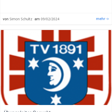
mehr
Simon Schultz
09/02/2024
von
am