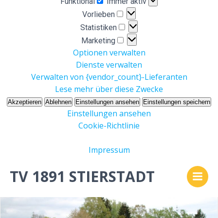
Funktional
Immer aktiv
Vorlieben
Vorlieben
Statistiken
Statistiken
Marketing
Marketing
Optionen verwalten
Dienste verwalten
Verwalten von {vendor_count}-Lieferanten
Lese mehr über diese Zwecke
Akzeptieren
Ablehnen
Einstellungen ansehen
Einstellungen speichern
Einstellungen ansehen
Cookie-Richtlinie
Impressum
Zum
TV 1891 STIERSTADT
Inhalt
springen