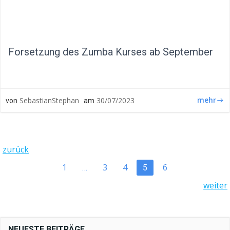
Forsetzung des Zumba Kurses ab September
mehr
SebastianStephan
30/07/2023
von
am
POSTS
zurück
POSTS
Page
Page
Page
Page
1
3
4
6
Page
…
5
NAVIGATION
POSTS
weiter
NAVIGATION
NAVIGATION
NEUESTE BEITRÄGE