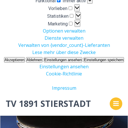
Funktional
Immer aktiv
Vorlieben
Vorlieben
Statistiken
Statistiken
Marketing
Marketing
Optionen verwalten
Dienste verwalten
Verwalten von {vendor_count}-Lieferanten
Lese mehr über diese Zwecke
Akzeptieren
Ablehnen
Einstellungen ansehen
Einstellungen speichern
Einstellungen ansehen
Cookie-Richtlinie
Impressum
Zum
TV 1891 STIERSTADT
Inhalt
springen