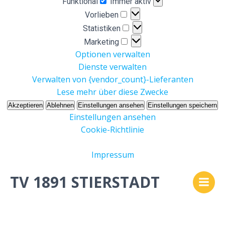
Funktional
Immer aktiv
Vorlieben
Vorlieben
Statistiken
Statistiken
Marketing
Marketing
Optionen verwalten
Dienste verwalten
Verwalten von {vendor_count}-Lieferanten
Lese mehr über diese Zwecke
Akzeptieren
Ablehnen
Einstellungen ansehen
Einstellungen speichern
Einstellungen ansehen
Cookie-Richtlinie
Impressum
Zum
TV 1891 STIERSTADT
Inhalt
springen