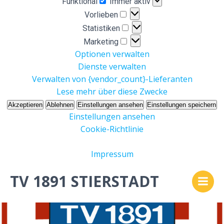
Funktional
Immer aktiv
Vorlieben
Vorlieben
Statistiken
Statistiken
Marketing
Marketing
Optionen verwalten
Dienste verwalten
Verwalten von {vendor_count}-Lieferanten
Lese mehr über diese Zwecke
Akzeptieren
Ablehnen
Einstellungen ansehen
Einstellungen speichern
Einstellungen ansehen
Cookie-Richtlinie
Impressum
Zum
TV 1891 STIERSTADT
Inhalt
springen