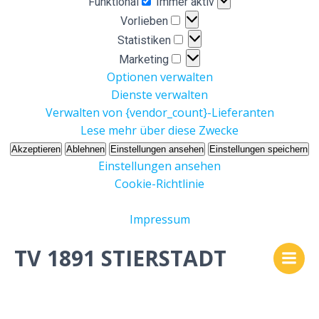
Funktional
Immer aktiv
Vorlieben
Vorlieben
Statistiken
Statistiken
Marketing
Marketing
Optionen verwalten
Dienste verwalten
Verwalten von {vendor_count}-Lieferanten
Lese mehr über diese Zwecke
Akzeptieren
Ablehnen
Einstellungen ansehen
Einstellungen speichern
Einstellungen ansehen
Cookie-Richtlinie
Impressum
Zum
TV 1891 STIERSTADT
Inhalt
No posts found
springen