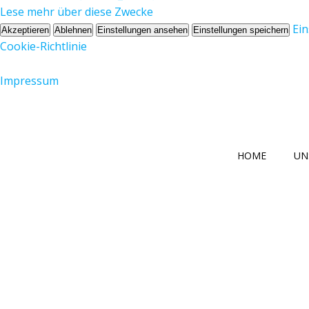
Lese mehr über diese Zwecke
Ei
Akzeptieren
Ablehnen
Einstellungen ansehen
Einstellungen speichern
Cookie-Richtlinie
Impressum
Zum
Inhalt
springen
HOME
UN