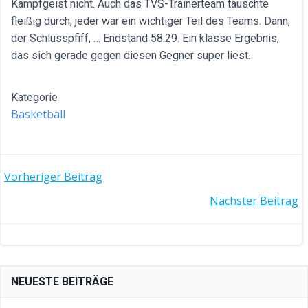
Kampfgeist nicht. Auch das TVS-Trainerteam tauschte
fleißig durch, jeder war ein wichtiger Teil des Teams. Dann,
der Schlusspfiff, … Endstand 58:29. Ein klasse Ergebnis,
das sich gerade gegen diesen Gegner super liest.
Kategorie
Basketball
POST
Vorheriger Beitrag
POST
Nächster Beitrag
NAVIGATION
NAVIGATION
NEUESTE BEITRÄGE