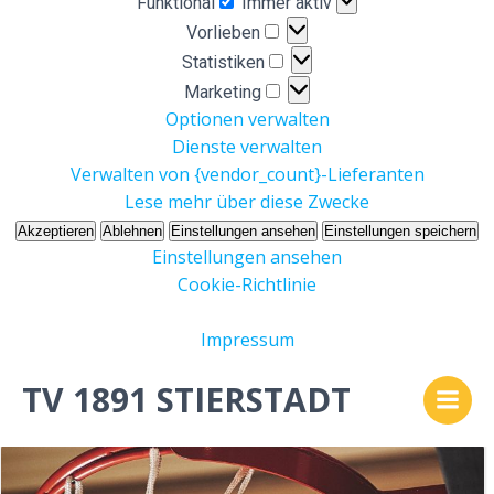
Funktional
Immer aktiv
Vorlieben
Vorlieben
Statistiken
Statistiken
Marketing
Marketing
Optionen verwalten
Dienste verwalten
Verwalten von {vendor_count}-Lieferanten
Lese mehr über diese Zwecke
Akzeptieren
Ablehnen
Einstellungen ansehen
Einstellungen speichern
Einstellungen ansehen
Cookie-Richtlinie
Impressum
Zum
TV 1891 STIERSTADT
Inhalt
springen