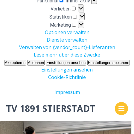
Funktional
Immer aktiv
Vorlieben
Vorlieben
Statistiken
Statistiken
Marketing
Marketing
Optionen verwalten
Dienste verwalten
Verwalten von {vendor_count}-Lieferanten
Lese mehr über diese Zwecke
Akzeptieren
Ablehnen
Einstellungen ansehen
Einstellungen speichern
Einstellungen ansehen
Cookie-Richtlinie
Impressum
Zum
TV 1891 STIERSTADT
Inhalt
springen