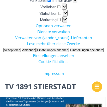
Funktional
Immer aktiv
Vorlieben
Vorlieben
Statistiken
Statistiken
Marketing
Marketing
Optionen verwalten
Dienste verwalten
Verwalten von {vendor_count}-Lieferanten
Lese mehr über diese Zwecke
Akzeptieren
Ablehnen
Einstellungen ansehen
Einstellungen speichern
Einstellungen ansehen
Cookie-Richtlinie
Impressum
Zum
TV 1891 STIERSTADT
Inhalt
springen