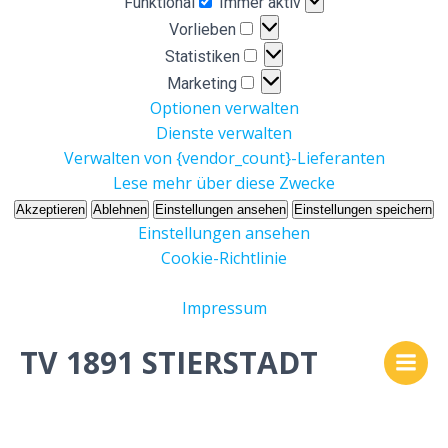
Funktional
Immer aktiv
Vorlieben
Vorlieben
Statistiken
Statistiken
Marketing
Marketing
Optionen verwalten
Dienste verwalten
Verwalten von {vendor_count}-Lieferanten
Lese mehr über diese Zwecke
Akzeptieren
Ablehnen
Einstellungen ansehen
Einstellungen speichern
Einstellungen ansehen
Cookie-Richtlinie
Impressum
Zum
TV 1891 STIERSTADT
Inhalt
springen