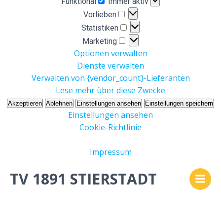
Funktional
Immer aktiv
Vorlieben
Vorlieben
Statistiken
Statistiken
Marketing
Marketing
Optionen verwalten
Dienste verwalten
Verwalten von {vendor_count}-Lieferanten
Lese mehr über diese Zwecke
Akzeptieren
Ablehnen
Einstellungen ansehen
Einstellungen speichern
Einstellungen ansehen
Cookie-Richtlinie
Impressum
Zum
TV 1891 STIERSTADT
Inhalt
springen