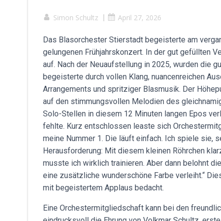
Simon Schultz
|
April 27, 2026
Das Blasorchester Stierstadt begeisterte am verg
gelungenen Frühjahrskonzert. In der gut gefüllten
auf. Nach der Neuaufstellung in 2025, wurden die g
begeisterte durch vollen Klang, nuancenreichen A
Arrangements und spritziger Blasmusik. Der Höhep
auf den stimmungsvollen Melodien des gleichnamig
Solo-Stellen in diesem 12 Minuten langen Epos ver
fehlte. Kurz entschlossen leaste sich Orchestermitgl
meine Nummer 1. Die läuft einfach. Ich spiele sie, s
Herausforderung: Mit diesem kleinen Röhrchen kla
musste ich wirklich trainieren. Aber dann belohnt
eine zusätzliche wunderschöne Farbe verleiht.“ Di
mit begeistertem Applaus bedacht.
Eine Orchestermitgliedschaft kann bei den freundli
eindrucksvoll die Ehrung von Volkmar Schultz, erst