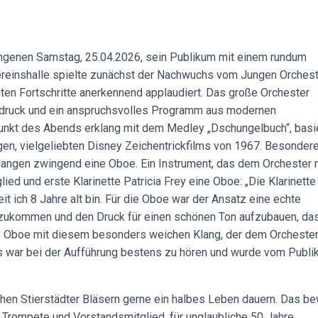
angenen Samstag, 25.04.2026, sein Publikum mit einem rundum
 Vereinshalle spielte zunächst der Nachwuchs vom Jungen Orches
uten Fortschritte anerkennend applaudiert. Das große Orchester
usdruck und ein anspruchsvolles Programm aus modernen
unkt des Abends erklang mit dem Medley „Dschungelbuch“, basi
en, vielgeliebten Disney Zeichentrickfilms von 1967. Besonder
langen zwingend eine Oboe. Ein Instrument, das dem Orchester 
ied und erste Klarinette Patricia Frey eine Oboe: „Die Klarinette 
eit ich 8 Jahre alt bin. Für die Oboe war der Ansatz eine echte
rzukommen und den Druck für einen schönen Ton aufzubauen, da
 die Oboe mit diesem besonders weichen Klang, der dem Orcheste
es war bei der Aufführung bestens zu hören und wurde vom Publ
chen Stierstädter Bläsern gerne ein halbes Leben dauern. Das b
e Trompete und Vorstandsmitglied, für unglaubliche 50 Jahre