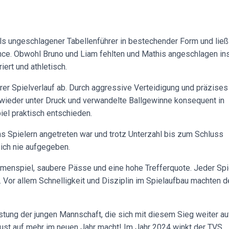
als ungeschlagener Tabellenführer in bestechender Form und lie
ce. Obwohl Bruno und Liam fehlten und Mathis angeschlagen in
ert und athletisch.
larer Spielverlauf ab. Durch aggressive Verteidigung und präzises
wieder unter Druck und verwandelte Ballgewinne konsequent in
iel praktisch entschieden.
s Spielern angetreten war und trotz Unterzahl bis zum Schluss
ich nie aufgegeben.
menspiel, saubere Pässe und eine hohe Trefferquote. Jeder Spi
n. Vor allem Schnelligkeit und Disziplin im Spielaufbau machten 
stung der jungen Mannschaft, die sich mit diesem Sieg weiter au
 Lust auf mehr im neuen Jahr macht! Im Jahr 2024 winkt der TVS