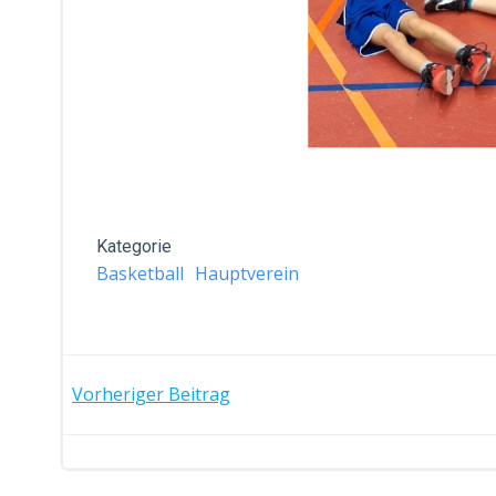
Kategorie
Basketball
Hauptverein
POST
Vorheriger Beitrag
NAVIGATION