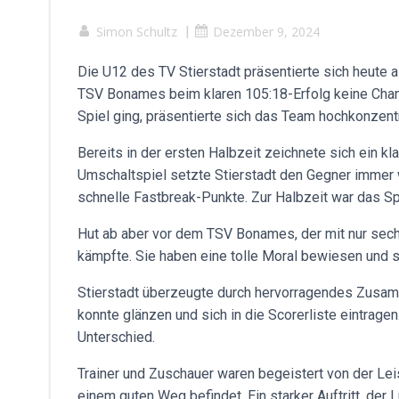
Simon Schultz
|
Dezember 9, 2024
Die U12 des TV Stierstadt präsentierte sich heute 
TSV Bonames beim klaren 105:18-Erfolg keine Chan
Spiel ging, präsentierte sich das Team hochkonzentri
Bereits in der ersten Halbzeit zeichnete sich ein k
Umschaltspiel setzte Stierstadt den Gegner immer 
schnelle Fastbreak-Punkte. Zur Halbzeit war das Sp
Hut ab aber vor dem TSV Bonames, der mit nur sech
kämpfte. Sie haben eine tolle Moral bewiesen und s
Stierstadt überzeugte durch hervorragendes Zusam
konnte glänzen und sich in die Scorerliste eintrage
Unterschied.
Trainer und Zuschauer waren begeistert von der Lei
einem guten Weg befindet. Ein starker Auftritt, der